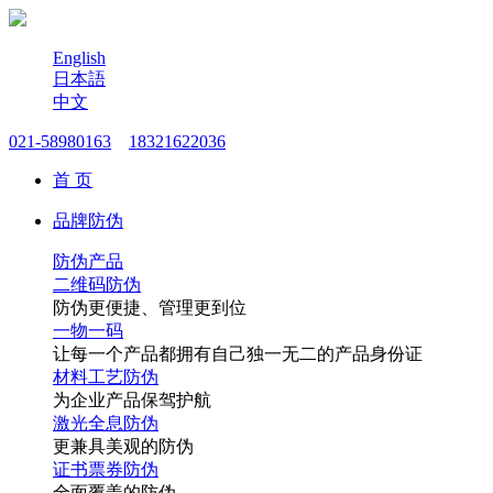
English
日本語
中文
021-58980163
18321622036
首 页
品牌防伪
防伪产品
二维码防伪
防伪更便捷、管理更到位
一物一码
让每一个产品都拥有自己独一无二的产品身份证
材料工艺防伪
为企业产品保驾护航
激光全息防伪
更兼具美观的防伪
证书票券防伪
全面覆盖的防伪