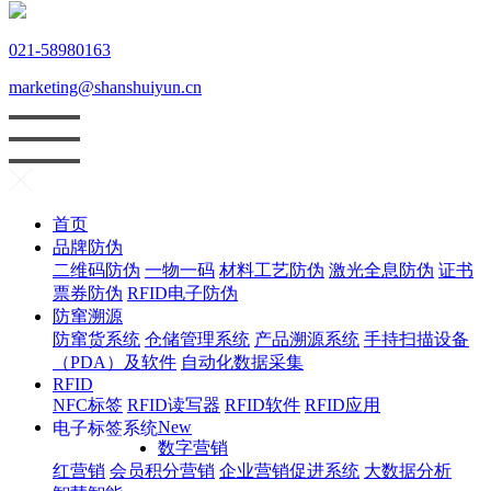
021-58980163
marketing@shanshuiyun.cn
首页
品牌防伪
二维码防伪
一物一码
材料工艺防伪
激光全息防伪
证书
票券防伪
RFID电子防伪
防窜溯源
防窜货系统
仓储管理系统
产品溯源系统
手持扫描设备
（PDA）及软件
自动化数据采集
RFID
NFC标签
RFID读写器
RFID软件
RFID应用
New
电子标签系统
数字营销
红
营销
会员积分营销
企业营销促进系统
大数据分析